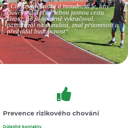
„Cílem vzdělávání a moudrosti je, aby
člověk viděl před sebou jasnou cestu
života, po ní opatrně vykračoval,
pamatoval na minulost, znal přítomnost a
předvídal budoucnost“.
Prevence rizikového chování
Důležité kontakty