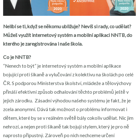
Nelíbí se ti, když se někomu ubližuje? Nevíš si rady, co udělat?
Můžeš využít internetový systém a mobilní aplikaci NNTB, do
kterého je zaregistrována i naše škola.
Co je NNTB?
“Nenech to být” je internetový systém a mobilní aplikace
bojující proti šikaně a vylučování z kolektivu na školách po celé
ČR. S podporou Ministerstva školství, mládeže a tělovýchovy
přináší efektivní způsob odhalování těchto problémů ještě v
jejich zárodku. Zásadní výhodou našeho systému je fakt, že je
zcela anonymní. Dává tak možnost o problému informovat i
dětem, které by se v reálném světě bály cokoliv udělat. Nic jim
nehrozí, a nejen proti šikaně tak bojují stylem, který je pro ně
naprosto přípustný. Zároveň po nich nechceme určení