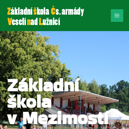
Základní
škola
v Mezimostí